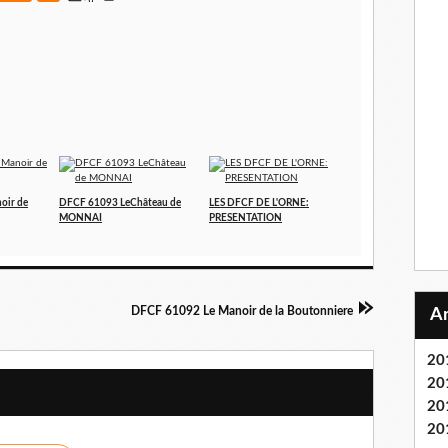
oir de
DFCF 61093 LeChâteau de
LES DFCF DE L'ORNE:
MONNAI
PRESENTATION
DFCF 61092 Le Manoir de la Boutonniere
20
20
20
20