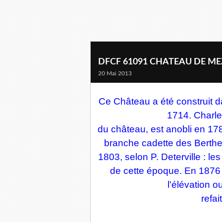
DFCF 61091 CHATEAU DE M
20 Mai 2013
Ce Château a été construit da
1714. Charles
du château, est anobli en 1
branche cadette des Berthe
1803, selon P. Deterville : l
de cette époque. En 1876 
l'élévation o
refai