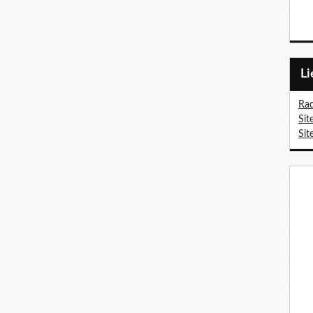
L
Rad
Sit
Sit