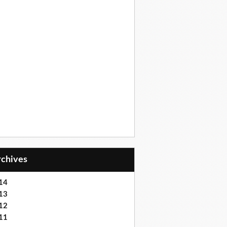
Archives
14
13
12
11