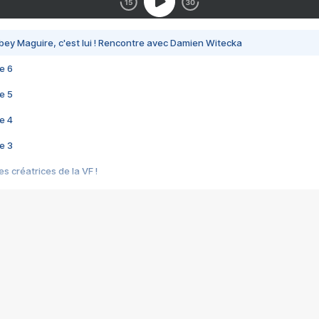
bey Maguire, c'est lui ! Rencontre avec Damien Witecka
e 6
e 5
e 4
e 3
s créatrices de la VF !
e 2
e 1
e Mektoub My Love arrive enfin ! Rencontre avec Shaïn Boumedine et Sal
i : après Toni en famille
elle réalise le bouleversant Dites lui que je l'aime